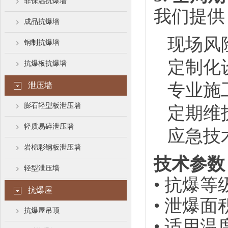
非保温抗爆墙
我们提供
成品抗爆墙
现场风
钢制抗爆墙
定制化
抗爆板抗爆墙
专业施
泄压墙
膨石轻型板泄压墙
定期维
轻质易碎泄压墙
应急技
岩棉彩钢板泄压墙
技术参数
轻型泄压墙
• 抗爆等
抗爆屋
• 泄爆面
抗爆屋吊顶
• 适用温