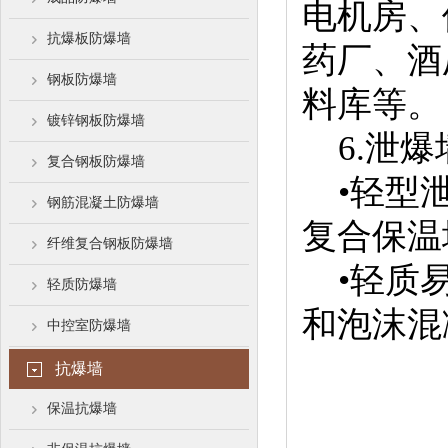
电机房、
抗爆板防爆墙
药厂、酒
钢板防爆墙
料库等。
镀锌钢板防爆墙
6.泄爆
复合钢板防爆墙
•轻型泄
钢筋混凝土防爆墙
复合保温
纤维复合钢板防爆墙
•轻质易
轻质防爆墙
和泡沫混
中控室防爆墙
抗爆墙
保温抗爆墙