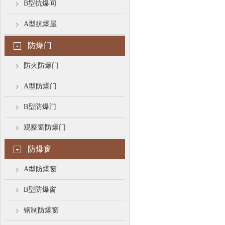
B型抗爆间
A型抗爆屋
防爆门
防火防爆门
A型防爆门
B型防爆门
观察窗防爆门
防爆窗
A型防爆窗
B型防爆窗
钢制防爆窗