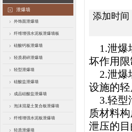
泄爆墙
添加时间：
外饰面泄爆墙
纤维增强水泥板泄爆墙板
1.泄爆
硅酸钙板泄爆墙
轻质易碎泄爆墙
坏作用限
轻型泄爆墙
2.泄爆
硅酸盐泄爆墙
设施的轻
成品硅酸盐泄爆墙
3.轻型
泡沫混凝土复合板泄爆墙
质材料构
纤维增强水泥板泄爆墙
泄压的目
轻质泄爆墙