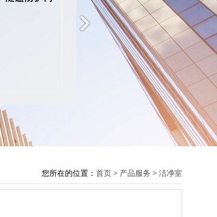
您所在的位置：
首页
>
产品服务
>
洁净室