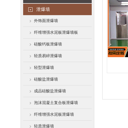
泄爆墙
外饰面泄爆墙
纤维增强水泥板泄爆墙板
硅酸钙板泄爆墙
轻质易碎泄爆墙
轻型泄爆墙
硅酸盐泄爆墙
成品硅酸盐泄爆墙
泡沫混凝土复合板泄爆墙
纤维增强水泥板泄爆墙
轻质泄爆墙