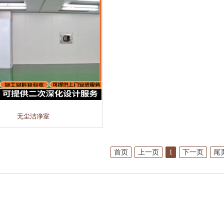
无尘洁净室
首页
上一页
1
下一页
尾