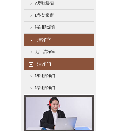
A型抗爆窗
B型防爆窗
铝制防爆窗
洁净室
无尘洁净室
洁净门
钢制洁净门
铝制洁净门