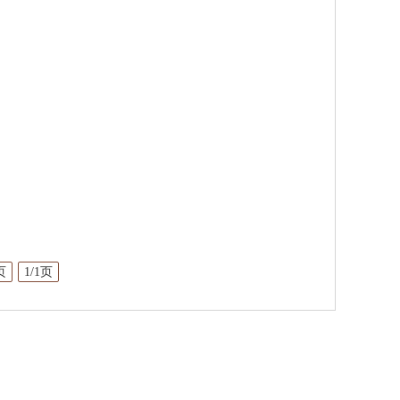
页
1/1页