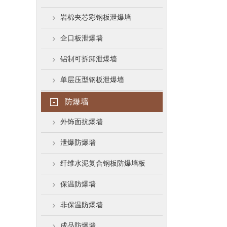
岩棉夹芯彩钢板泄爆墙
企口板泄爆墙
铝制可拆卸泄爆墙
单层压型钢板泄爆墙
防爆墙
外饰面抗爆墙
泄爆防爆墙
纤维水泥复合钢板防爆墙板
保温防爆墙
非保温防爆墙
成品防爆墙