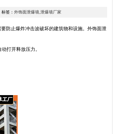
筑 标签：
外饰面泄爆墙,泄爆墙厂家
需要防止爆炸冲击波破坏的建筑物和设施。外饰面泄
自动打开释放压力。
。
。