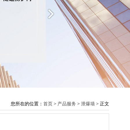
您所在的位置：
首页
>
产品服务
>
泄爆墙
> 正文