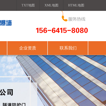
TXT地图
XML地图
HTML地图
企业资质
联系我们
企业资质
联系我们