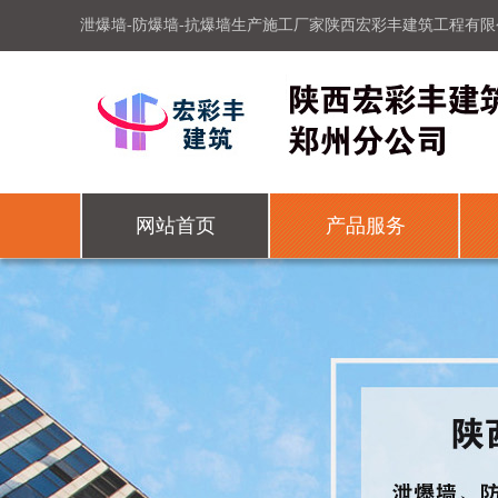
泄爆墙-防爆墙-抗爆墙生产施工厂家陕西宏彩丰建筑工程有
网站首页
产品服务
网站首页
产品服务