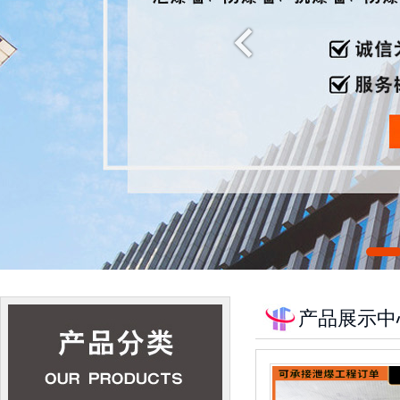
产品展示中