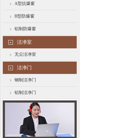
A型抗爆窗
B型防爆窗
铝制防爆窗
洁净室
无尘洁净室
洁净门
钢制洁净门
铝制洁净门