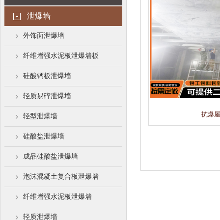
泄爆墙
外饰面泄爆墙
纤维增强水泥板泄爆墙板
硅酸钙板泄爆墙
轻质易碎泄爆墙
抗爆
轻型泄爆墙
硅酸盐泄爆墙
成品硅酸盐泄爆墙
泡沫混凝土复合板泄爆墙
纤维增强水泥板泄爆墙
轻质泄爆墙