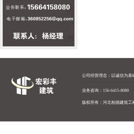
公司经营理念：以诚信为基
业务咨询：156-6415-808
版权所有：河北柏德建筑工