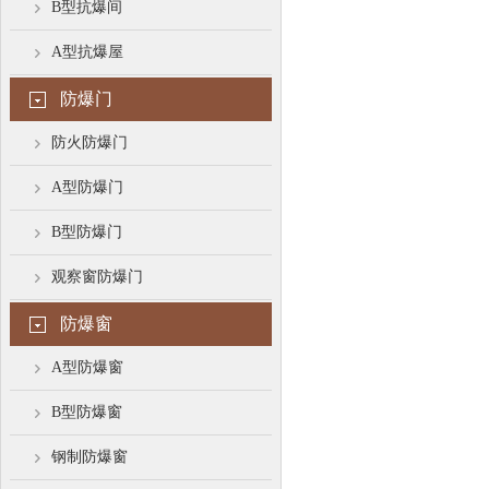
B型抗爆间
A型抗爆屋
防爆门
防火防爆门
A型防爆门
B型防爆门
观察窗防爆门
防爆窗
A型防爆窗
B型防爆窗
钢制防爆窗