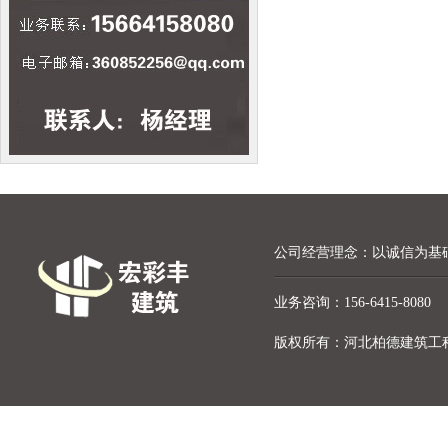
公司经营理念：以诚信为基
业务咨询：156-6415-808
版权所有：河北柏德建筑工