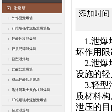
泄爆墙
添加时间：
外饰面泄爆墙
纤维增强水泥板泄爆墙板
1.泄爆
硅酸钙板泄爆墙
轻质易碎泄爆墙
坏作用限
轻型泄爆墙
2.泄爆
硅酸盐泄爆墙
设施的轻
成品硅酸盐泄爆墙
3.轻型
泡沫混凝土复合板泄爆墙
质材料构
纤维增强水泥板泄爆墙
泄压的目
轻质泄爆墙