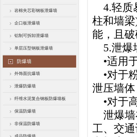
4.轻质
岩棉夹芯彩钢板泄爆墙
柱和墙梁
企口板泄爆墙
能，且破
铝制可拆卸泄爆墙
5.泄爆
单层压型钢板泄爆墙
•适用于
防爆墙
•对于粉
外饰面抗爆墙
泄压墙体
泄爆防爆墙
•对于高
纤维水泥复合钢板防爆墙板
保温防爆墙
泄爆墙在
非保温防爆墙
工、交通
成品防爆墙