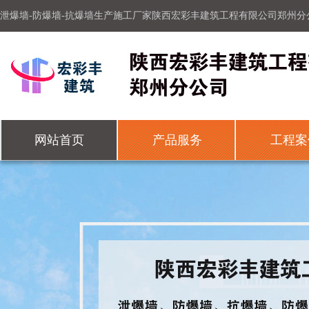
泄爆墙-防爆墙-抗爆墙生产施工厂家陕西宏彩丰建筑工程有限公司郑州分
网站首页
产品服务
工程案
网站首页
产品服务
工程案