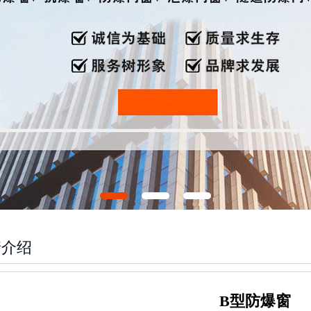
情介绍
B型防爆窗