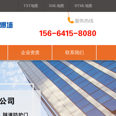
TXT地图
XML地图
HTML地图
企业资质
联系我们
企业资质
联系我们