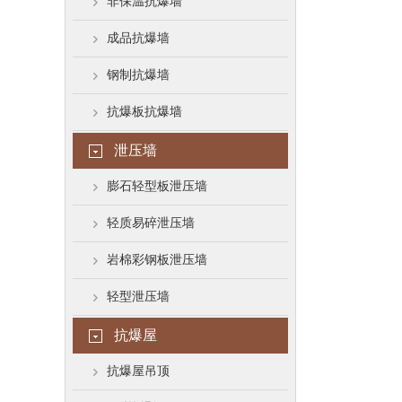
非保温抗爆墙
成品抗爆墙
钢制抗爆墙
抗爆板抗爆墙
泄压墙
膨石轻型板泄压墙
轻质易碎泄压墙
岩棉彩钢板泄压墙
轻型泄压墙
抗爆屋
抗爆屋吊顶