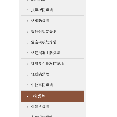
抗爆板防爆墙
钢板防爆墙
镀锌钢板防爆墙
复合钢板防爆墙
钢筋混凝土防爆墙
纤维复合钢板防爆墙
轻质防爆墙
中控室防爆墙
抗爆墙
保温抗爆墙