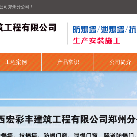
限公司郑州分公司！
工程案例
产品常识
公司简介
工程案例
产品常识
公司简介