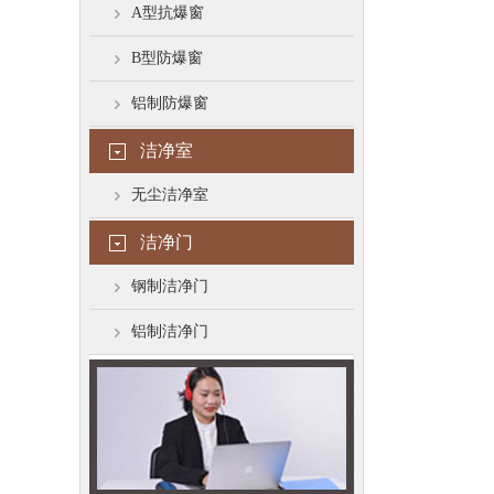
A型抗爆窗
B型防爆窗
铝制防爆窗
洁净室
无尘洁净室
洁净门
钢制洁净门
铝制洁净门