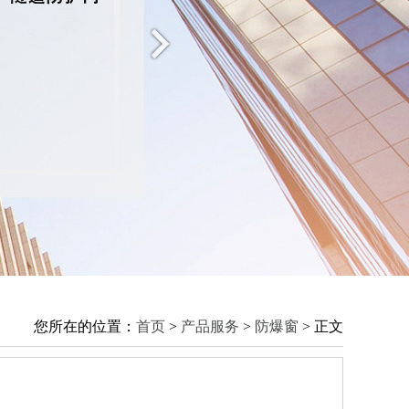
您所在的位置：
首页
>
产品服务
>
防爆窗
> 正文