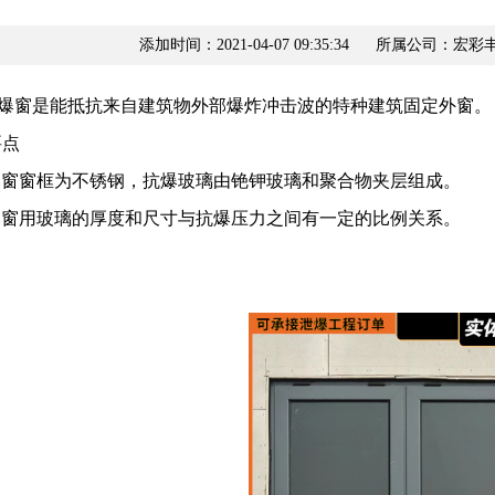
添加时间：2021-04-07 09:35:34 所属公司：
抗爆窗是能抵抗来自建筑物外部爆炸冲击波的特种建筑固定外窗。
要点
窗窗框为不锈钢，抗爆玻璃由铯钾玻璃和聚合物夹层组成。
窗用玻璃的厚度和尺寸与抗爆压力之间有一定的比例关系。