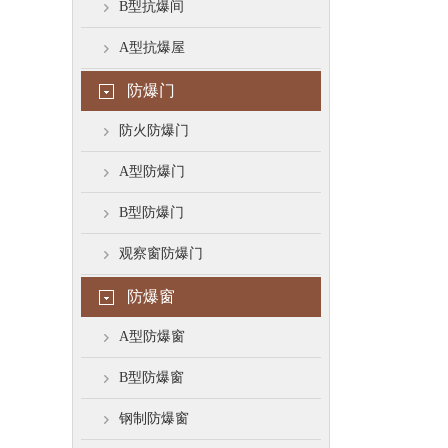
B型抗爆间
A型抗爆屋
防爆门
防火防爆门
A型防爆门
B型防爆门
观察窗防爆门
防爆窗
A型防爆窗
B型防爆窗
钢制防爆窗