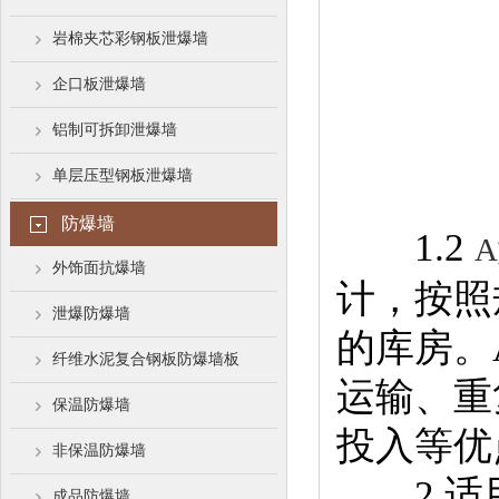
岩棉夹芯彩钢板泄爆墙
企口板泄爆墙
铝制可拆卸泄爆墙
单层压型钢板泄爆墙
防爆墙
1.2
外饰面抗爆墙
计，按照
泄爆防爆墙
的库房。
纤维水泥复合钢板防爆墙板
运输、重
保温防爆墙
投入等优
非保温防爆墙
2.适
成品防爆墙