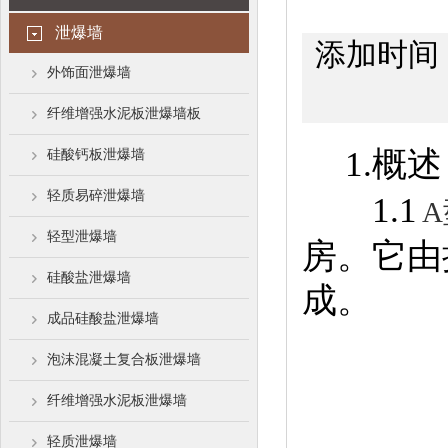
泄爆墙
添加时间：
外饰面泄爆墙
纤维增强水泥板泄爆墙板
1.概述
硅酸钙板泄爆墙
轻质易碎泄爆墙
1.1
A
轻型泄爆墙
房。它由
硅酸盐泄爆墙
成。
成品硅酸盐泄爆墙
泡沫混凝土复合板泄爆墙
纤维增强水泥板泄爆墙
轻质泄爆墙