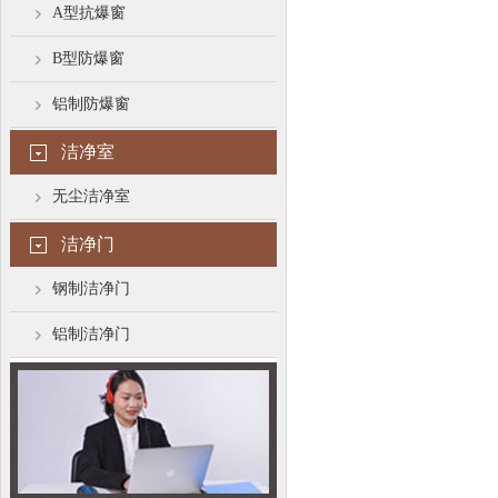
A型抗爆窗
B型防爆窗
铝制防爆窗
洁净室
无尘洁净室
洁净门
钢制洁净门
铝制洁净门