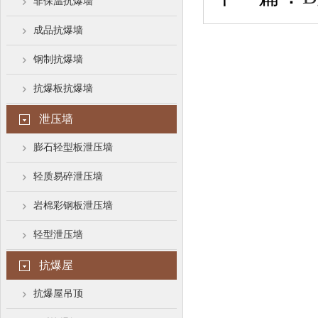
非保温抗爆墙
成品抗爆墙
钢制抗爆墙
抗爆板抗爆墙
泄压墙
膨石轻型板泄压墙
轻质易碎泄压墙
岩棉彩钢板泄压墙
轻型泄压墙
抗爆屋
抗爆屋吊顶