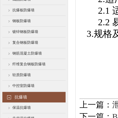
2.1 
抗爆板防爆墙
2.2 
钢板防爆墙
3.规格
镀锌钢板防爆墙
复合钢板防爆墙
钢筋混凝土防爆墙
纤维复合钢板防爆墙
轻质防爆墙
中控室防爆墙
抗爆墙
上一篇：
保温抗爆墙
下一篇：