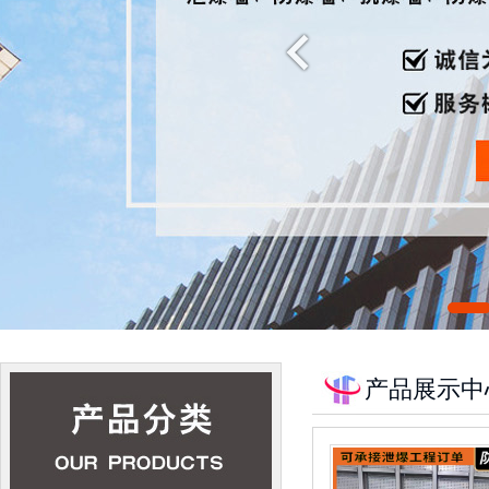
产品展示中