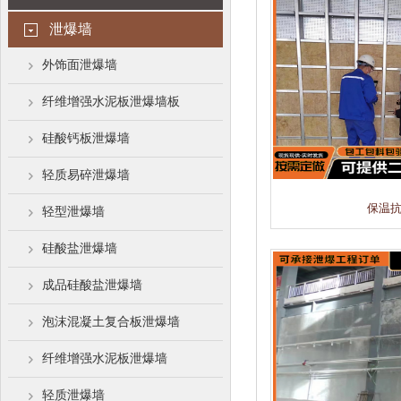
泄爆墙
外饰面泄爆墙
纤维增强水泥板泄爆墙板
硅酸钙板泄爆墙
轻质易碎泄爆墙
保温
轻型泄爆墙
硅酸盐泄爆墙
成品硅酸盐泄爆墙
泡沫混凝土复合板泄爆墙
纤维增强水泥板泄爆墙
轻质泄爆墙