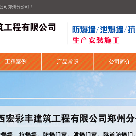
限公司郑州分公司！
工程案例
产品常识
公司简介
工程案例
产品常识
公司简介