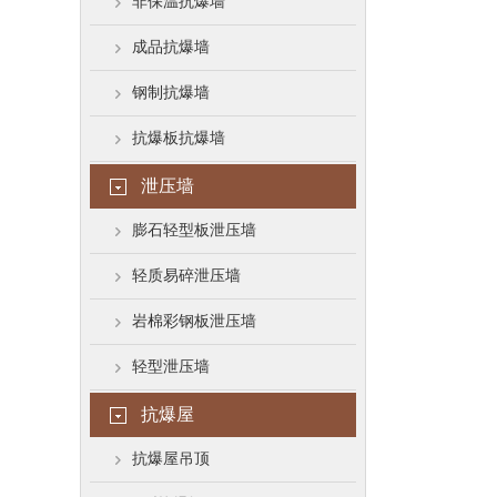
非保温抗爆墙
成品抗爆墙
钢制抗爆墙
抗爆板抗爆墙
泄压墙
膨石轻型板泄压墙
轻质易碎泄压墙
岩棉彩钢板泄压墙
轻型泄压墙
抗爆屋
抗爆屋吊顶