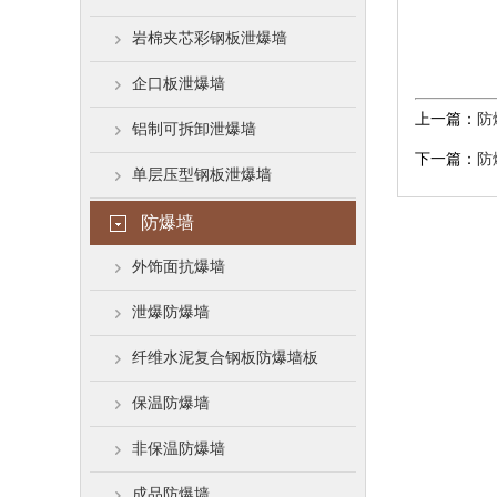
岩棉夹芯彩钢板泄爆墙
企口板泄爆墙
上一篇：
防
铝制可拆卸泄爆墙
下一篇：
防
单层压型钢板泄爆墙
防爆墙
外饰面抗爆墙
泄爆防爆墙
纤维水泥复合钢板防爆墙板
保温防爆墙
非保温防爆墙
成品防爆墙