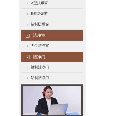
A型抗爆窗
B型防爆窗
铝制防爆窗
洁净室
无尘洁净室
洁净门
钢制洁净门
铝制洁净门