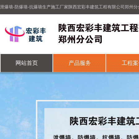
泄爆墙-防爆墙-抗爆墙生产施工厂家陕西宏彩丰建筑工程有限公司郑州分
网站首页
产品服务
工程案
网站首页
产品服务
工程案