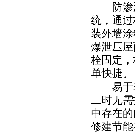
防渗漏
统，通过
装外墙涂
爆泄压屋
栓固定，
单快捷。
易于表
工时无需
中存在的
修建节能