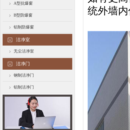
A型抗爆窗
统外墙内
B型防爆窗
铝制防爆窗
洁净室
无尘洁净室
洁净门
钢制洁净门
铝制洁净门