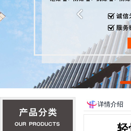
详情介绍
轻