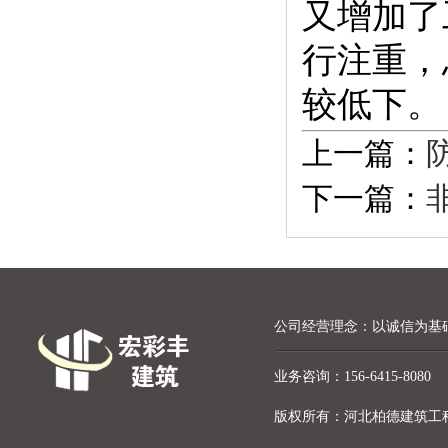
又增加了
行注重，
较低下。
上一篇：
下一篇：
公司经营理念：以诚信为基
业务咨询：156-6415-808
版权所有：河北柏德建筑工