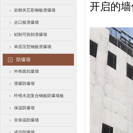
开启的墙
岩棉夹芯彩钢板泄爆墙
企口板泄爆墙
铝制可拆卸泄爆墙
单层压型钢板泄爆墙
防爆墙
外饰面抗爆墙
泄爆防爆墙
纤维水泥复合钢板防爆墙板
保温防爆墙
非保温防爆墙
成品防爆墙