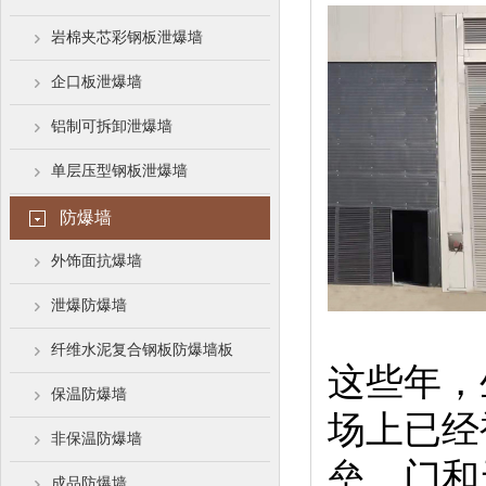
岩棉夹芯彩钢板泄爆墙
企口板泄爆墙
铝制可拆卸泄爆墙
单层压型钢板泄爆墙
防爆墙
外饰面抗爆墙
泄爆防爆墙
纤维水泥复合钢板防爆墙板
这些年，
保温防爆墙
场上已经
非保温防爆墙
垒、门和
成品防爆墙