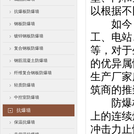
以根据不
抗爆板防爆墙
如今，
钢板防爆墙
工、电站
镀锌钢板防爆墙
等，对于
复合钢板防爆墙
的优异属
钢筋混凝土防爆墙
纤维复合钢板防爆墙
生产厂家
轻质防爆墙
筑商的推
中控室防爆墙
防爆板
抗爆墙
上的连续
保温抗爆墙
冲击力止