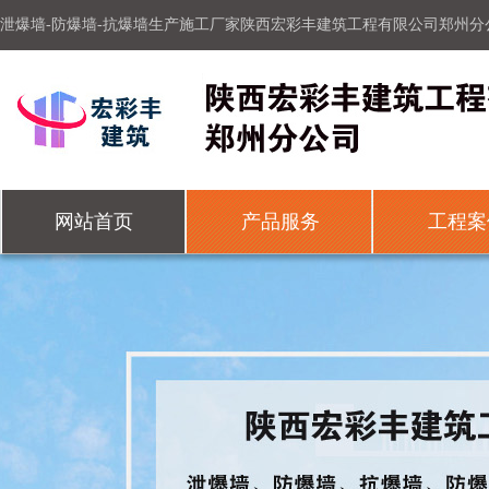
泄爆墙-防爆墙-抗爆墙生产施工厂家陕西宏彩丰建筑工程有限公司郑州分
网站首页
产品服务
工程案
网站首页
产品服务
工程案