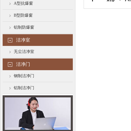
A型抗爆窗
B型防爆窗
铝制防爆窗
洁净室
无尘洁净室
洁净门
钢制洁净门
铝制洁净门