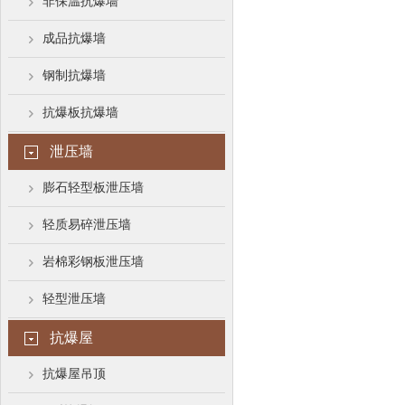
非保温抗爆墙
成品抗爆墙
钢制抗爆墙
抗爆板抗爆墙
泄压墙
膨石轻型板泄压墙
轻质易碎泄压墙
岩棉彩钢板泄压墙
轻型泄压墙
抗爆屋
抗爆屋吊顶