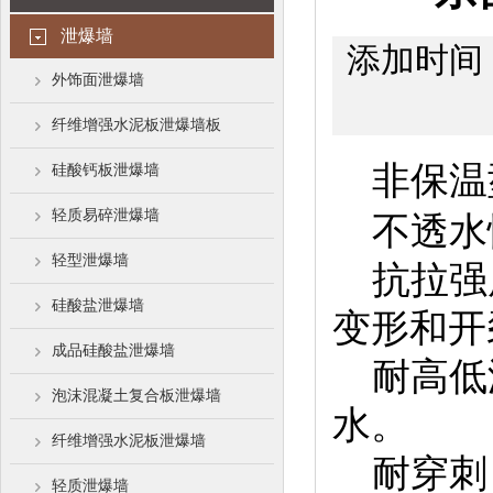
泄爆墙
添加时间：
外饰面泄爆墙
纤维增强水泥板泄爆墙板
非保温
硅酸钙板泄爆墙
轻质易碎泄爆墙
不透水
轻型泄爆墙
抗拉强度
硅酸盐泄爆墙
变形和开
成品硅酸盐泄爆墙
耐高低温
泡沫混凝土复合板泄爆墙
水。
纤维增强水泥板泄爆墙
耐穿刺，
轻质泄爆墙