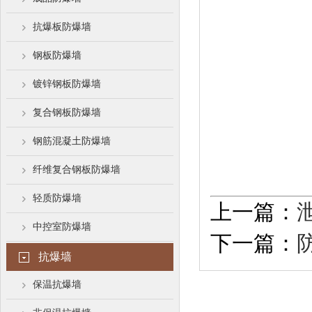
抗爆板防爆墙
钢板防爆墙
镀锌钢板防爆墙
复合钢板防爆墙
钢筋混凝土防爆墙
纤维复合钢板防爆墙
轻质防爆墙
上一篇：
中控室防爆墙
下一篇：
抗爆墙
保温抗爆墙