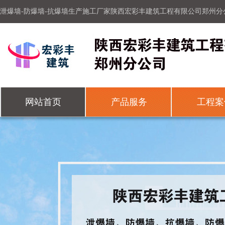
泄爆墙-防爆墙-抗爆墙生产施工厂家陕西宏彩丰建筑工程有限公司郑州分
网站首页
产品服务
工程案
网站首页
产品服务
工程案