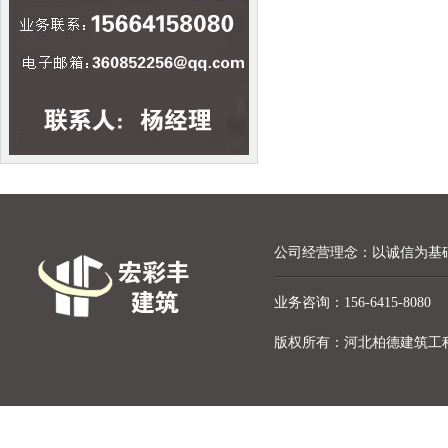
公司经营理念：以诚信为基
业务咨询：156-6415-808
版权所有：河北柏德建筑工