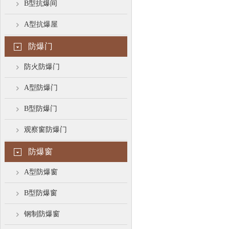
B型抗爆间
A型抗爆屋
防爆门
防火防爆门
A型防爆门
B型防爆门
观察窗防爆门
防爆窗
A型防爆窗
B型防爆窗
钢制防爆窗