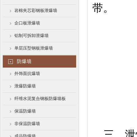
带。
岩棉夹芯彩钢板泄爆墙
企口板泄爆墙
铝制可拆卸泄爆墙
单层压型钢板泄爆墙
防爆墙
外饰面抗爆墙
泄爆防爆墙
纤维水泥复合钢板防爆墙板
保温防爆墙
非保温防爆墙
三、泄
成品防爆墙